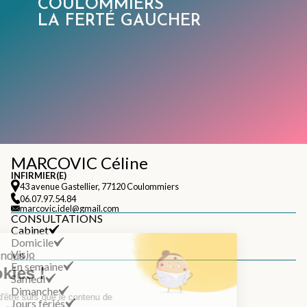
COULOMMIERS
LA FERTÉ GAUCHER
MARCOVIC Céline
INFIRMIER(E)
43 avenue Gastellier, 77120 Coulommiers
06.07.97.54.84
marcovic.idel@gmail.com
CONSULTATIONS
Cabinet
Domicile
Visio
En semaine
Samedi
Dimanche
Jours feriés