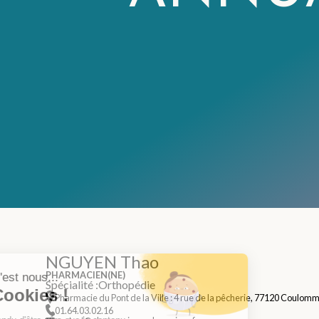
NGUYEN Thao
PHARMACIEN(NE)
Spécialité :
Orthopédie
Pharmacie du Pont de la Ville : 4 rue de la pêcherie, 77120 Coulomm
01.64.03.02.16